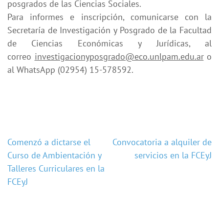
posgrados de las Ciencias Sociales.
Para informes e inscripción, comunicarse con la
Secretaría de Investigación y Posgrado de la Facultad
de Ciencias Económicas y Jurídicas, al
correo
investigacionyposgrado@eco.unlpam.edu.ar
o
al WhatsApp (02954) 15-578592.
Navegación
Comenzó a dictarse el
Convocatoria a alquiler de
Curso de Ambientación y
servicios en la FCEyJ
de
Talleres Curriculares en la
entradas
FCEyJ