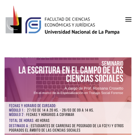
Saltar
al
contenido
(presiona
Facultad de Ciencias
la
UNLPam
tecla
Económicas y Jurídicas
Intro)