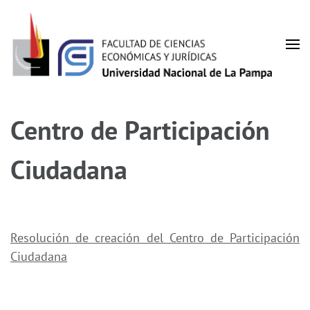
Saltar
al
contenido
(presiona
Facultad de Ciencias
la
UNLPam
tecla
Económicas y Jurídicas
Centro de Participación
Intro)
Ciudadana
Resolución de creación del Centro de Participación
Ciudadana