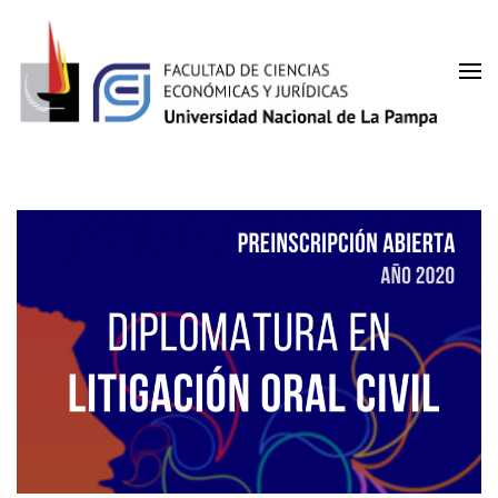
Saltar
al
contenido
(presiona
Facultad de Ciencias
la
UNLPam
tecla
Económicas y Jurídicas
Intro)