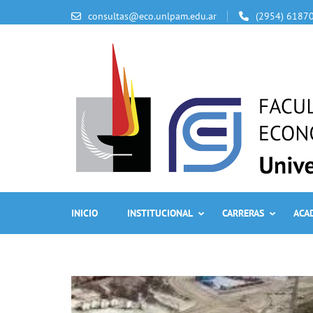
consultas@eco.unlpam.edu.ar
(2954) 6187
INICIO
INSTITUCIONAL
CARRERAS
ACA