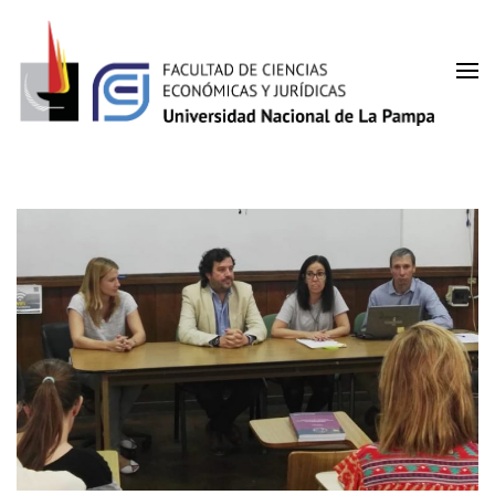
Saltar
al
contenido
(presiona
Facultad de Ciencias
la
UNLPam
tecla
Económicas y Jurídicas
Intro)