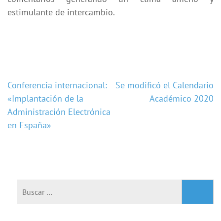
estimulante de intercambio.
Navegación
Conferencia internacional:
Se modificó el Calendario
«Implantación de la
Académico 2020
de
Administración Electrónica
entradas
en España»
Buscar: