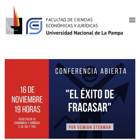
Saltar
al
contenido
(presiona
Facultad de Ciencias
la
UNLPam
tecla
Económicas y Jurídicas
Intro)