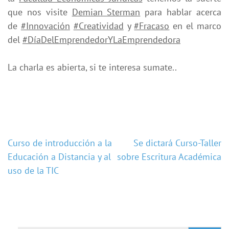
que nos visite
Demian Sterman
para hablar acerca
de
#Innovación
#Creatividad
y
#Fracaso
en el marco
del
#DíaDelEmprendedorYLaEmpre
ndedora
La charla es abierta, si te interesa sumate..
Navegación
Curso de introducción a la
Se dictará Curso-Taller
Educación a Distancia y al
sobre Escritura Académica
de
uso de la TIC
entradas