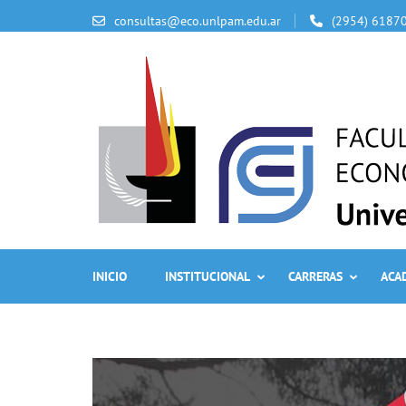
consultas@eco.unlpam.edu.ar
(2954) 6187
INICIO
INSTITUCIONAL
CARRERAS
ACA