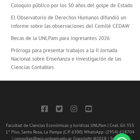
Coloquio público por los 50 años del golpe de Estado
El Observatorio de Derechos Humanos difundió un
informe sobre las observaciones del Comité CEDAW
Becas de la UNLPam para ingresantes 2026
Prórroga para presentar trabajos a la II Jornada
Nacional sobre Enseñanza e Investigación de las
Ciencias Contables
Facultad de Ciencias Económicas y Jurídicas UNLPam | Cnel. Gil 353
1° Piso, Santa Rosa, La Pampa (C.P. 6300) WhatsApp: (2954) 618704
| consultas@eco.unlpam.edu.ar Copyright ©2018 | Todos los