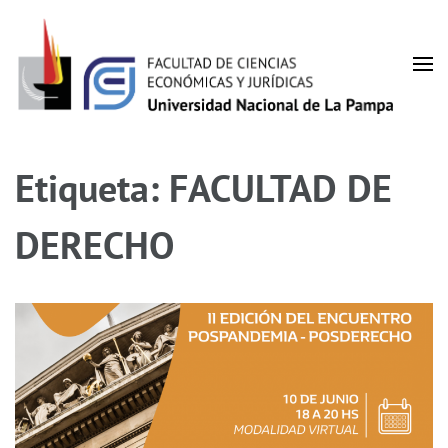
Saltar
al
contenido
(presiona
Facultad de Ciencias
la
UNLPam
tecla
Económicas y Jurídicas
Etiqueta:
FACULTAD DE
Intro)
DERECHO