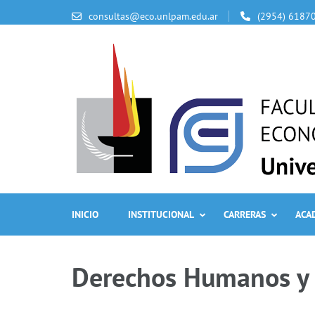
consultas@eco.unlpam.edu.ar
(2954) 6187
INICIO
INSTITUCIONAL
CARRERAS
ACA
Derechos Humanos y 