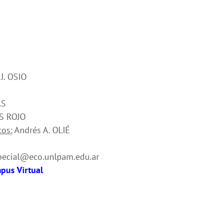
J. OSIO
AS
ÍS ROJO
cos:
Andrés A. OLIÉ
pecial@eco.unlpam.edu.ar
mpus Virtual