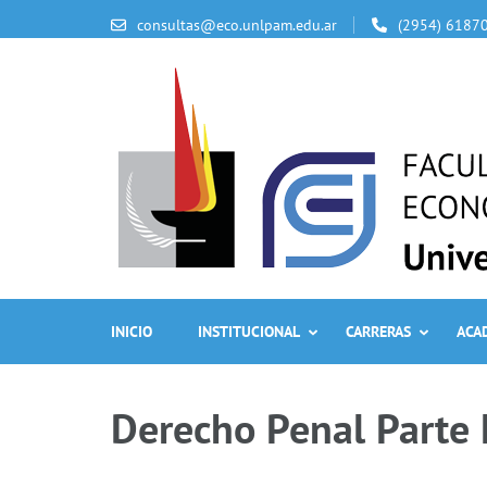
consultas@eco.unlpam.edu.ar
(2954) 6187
INICIO
INSTITUCIONAL
CARRERAS
ACA
Derecho Penal Parte 