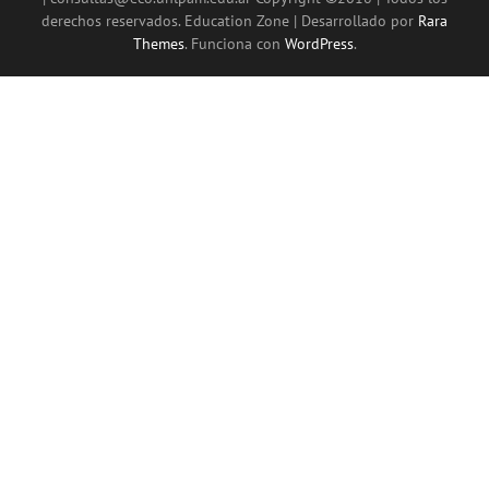
derechos reservados.
Education Zone | Desarrollado por
Rara
Themes
. Funciona con
WordPress
.