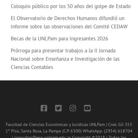
Coloquio público por los 50 años del golpe de Estado
El Observatorio de Derechos Humanos difundió un
informe sobre las observaciones del Comité CEDAW
Becas de la UNLPam para ingresantes 2026
Prórroga para presentar trabajos a la II Jornada
Nacional sobre Enseñanza e Investigación de las
Ciencias Contables
Facultad de Ciencias Económicas y Jurídicas UNLPam | Cnel. Gil 353
1° Piso, Santa Rosa, La Pampa (C.P. 6300) WhatsApp: (2954) 618704
| consultas@eco.unlpam.edu.ar Copyright ©2018 | Todos los