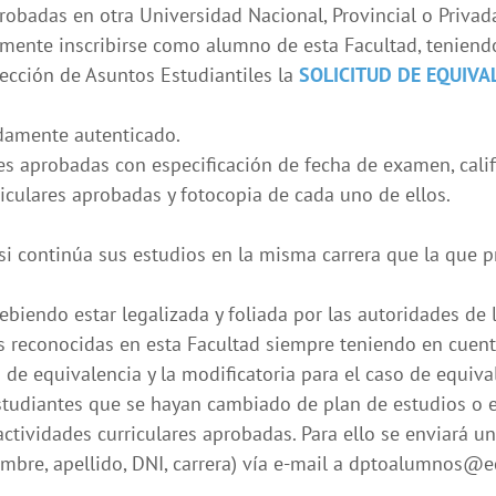
aprobadas en otra Universidad Nacional, Provincial o Priva
mente inscribirse como alumno de esta Facultad, teniendo 
rección de Asuntos Estudiantiles la
SOLICITUD DE EQUIVAL
idamente autenticado.
ares aprobadas con especificación de fecha de examen, cali
iculares aprobadas y fotocopia de cada uno de ellos.
si continúa sus estudios en la misma carrera que la que p
endo estar legalizada y foliada por las autoridades de la
res reconocidas en esta Facultad siempre teniendo en cuen
de equivalencia y la modificatoria para el caso de equival
tudiantes que se hayan cambiado de plan de estudios o es
actividades curriculares aprobadas. Para ello se enviará u
ombre, apellido, DNI, carrera) vía e-mail a dptoalumnos@